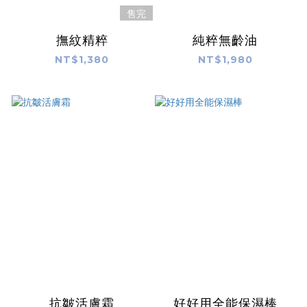
售完
撫紋精粹
純粹無齡油
NT$1,380
NT$1,980
抗皺活膚霜
好好用全能保濕棒