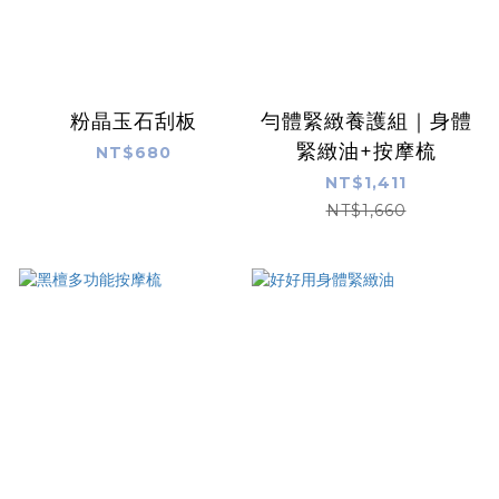
粉晶玉石刮板
勻體緊緻養護組｜身體
緊緻油+按摩梳
NT$680
NT$1,411
NT$1,660