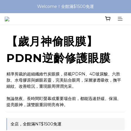
Welcome！全館滿$1500免運
【歲月神偷眼膜】
PDRN逆齡修護眼膜
精準剪裁的超細纖維竹炭眼膜，搭載PDRN、4D玻尿酸、六胜
肽、水母膠原與媚眼若靈，完美貼合眼周，深層滲透吸收，撫平
細紋、改善暗沉，重現眼周彈潤光采。
無論熬夜、長時間盯螢幕或重要場合前，都能迅速舒緩、保濕、
提亮眼神，讓雙眼重回明亮有神。
全店，全館滿NT$1500免運