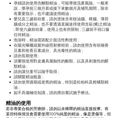
孕婦請勿使用含酮類精油，可能導致流產風險。一般來
說，懷孕前三個月甚或接下來數個月及哺乳期間，除非
有重要指示，也不建議使用精油 ;
嬰兒及三歲前幼童，請勿塗抹含有桉油腦、樟腦、薄荷
腦成分之精油，也不要透過直腸途徑使用含萜(烯)之精油
; 即使六歲前幼童，使用上也有所限制 ; 三歲前不得口服
任何精油 ;
泡澡時，精油需搭配介面活性劑使用 ;
在陽光曝曬或紫外線照射療程前，請勿使用含有呋喃香
豆素和焦香豆素成分、具光毒性的精油 ;
請勿長期使用 ;
須審慎使用對皮膚具腐蝕性的酚類、以及具刺激性的醛
類精油 ;
請勿讓兒童可以隨手取得 ;
請關緊精油瓶蓋 ;
請勿使用過期或老舊的精油，特別是松柏科及柑橘類精
油 ;
如不具備極佳知識，請勿擅自嘗試施予療法。
精油的使用
若非專業合格的芳療師，請勿以未稀釋的精油直接按摩。有
某些特殊情況會需要使用100%純度的精油，像是燙傷等，但