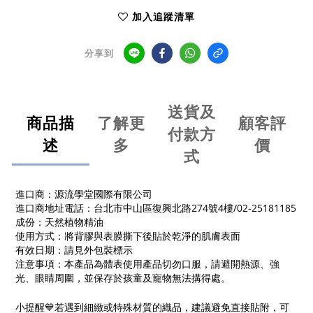
加入追蹤清單
分享到
送貨及
商品描
了解更
顧客評
付款方
述
多
價
式
進口商：源流學堂國際有限公司
進口商地址電話：台北市中山區復興北路274號4樓/02-25181185
成份：天然植物精油
使用方式：將背膠與表膜撕下後貼於乾淨的肌膚表面
有效日期：請見外包裝標示
注意事項：本產品為體表使用產品切勿口服，請避開熱源、強
光、眼睛周圍，並保存於孩童及寵物無法搆得處。
小提醒💙若遇到細緻或特殊材質的織品，建議避免直接貼附，可