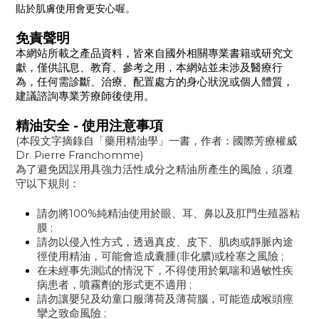
貼於肌膚使用會更安心喔。
免責聲明
本網站所載之產品資料，皆來自國外相關專業書籍或研究文
獻，僅供訊息、教育、參考之用，本網站並未涉及醫療行
為，任何需診斷、治療、配置處方的身心狀況或個人體質，
建議諮詢專業芳療師後使用。
精油安全 - 使用注意事項
(本段文字摘錄自「藥用精油學」一書，作者：國際芳療權威
Dr. Pierre Franchomme)
為了避免因誤用具強力活性成分之精油所產生的風險，須遵
守以下規則：
請勿將100%純精油使用於眼、耳、鼻以及肛門生殖器粘
膜 ;
請勿以侵入性方式，透過真皮、皮下、肌肉或靜脈內途
徑使用精油，可能會造成囊腫(非化膿)或栓塞之風險 ;
在未經事先測試的情況下，不得使用於氣喘和過敏性疾
病患者，噴霧劑的形式更不適用 ;
請勿讓嬰兒及幼童口服薄荷及薄荷腦，可能造成喉頭痙
攣之致命風險 ;