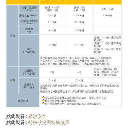
點此觀看➪
精油安全
點此觀看➪
特殊狀況與特殊族群