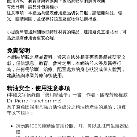
使用方式：將背膠與表膜撕下後貼於乾淨的肌膚表面
有效日期：請見外包裝標示
注意事項：本產品為體表使用產品切勿口服，請避開熱源、強
光、眼睛周圍，並保存於孩童及寵物無法搆得處。
小提醒💙若遇到細緻或特殊材質的織品，建議避免直接貼附，可
貼於肌膚使用會更安心喔。
免責聲明
本網站所載之產品資料，皆來自國外相關專業書籍或研究文
獻，僅供訊息、教育、參考之用，本網站並未涉及醫療行
為，任何需診斷、治療、配置處方的身心狀況或個人體質，
建議諮詢專業芳療師後使用。
精油安全 - 使用注意事項
(本段文字摘錄自「藥用精油學」一書，作者：國際芳療權威
Dr. Pierre Franchomme)
為了避免因誤用具強力活性成分之精油所產生的風險，須遵
守以下規則：
請勿將100%純精油使用於眼、耳、鼻以及肛門生殖器粘
膜 ;