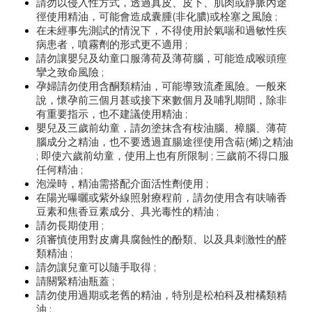
請勿以侵入性方式，透過真皮、皮下、肌肉或靜脈內途
徑使用精油，可能會造成囊腫(非化膿)或栓塞之風險 ;
在未經事先測試的情況下，不得使用於氣喘和過敏性疾
病患者，噴霧劑的形式更不適用 ;
請勿讓嬰兒及幼童口服薄荷及薄荷腦，可能造成喉頭痙
攣之致命風險 ;
孕婦請勿使用含酮類精油，可能導致流產風險。一般來
說，懷孕前三個月甚或接下來數個月及哺乳期間，除非
有重要指示，也不建議使用精油 ;
嬰兒及三歲前幼童，請勿塗抹含有桉油腦、樟腦、薄荷
腦成分之精油，也不要透過直腸途徑使用含萜(烯)之精油
; 即使六歲前幼童，使用上也有所限制 ; 三歲前不得口服
任何精油 ;
泡澡時，精油需搭配介面活性劑使用 ;
在陽光曝曬或紫外線照射療程前，請勿使用含有呋喃香
豆素和焦香豆素成分、具光毒性的精油 ;
請勿長期使用 ;
須審慎使用對皮膚具腐蝕性的酚類、以及具刺激性的醛
類精油 ;
請勿讓兒童可以隨手取得 ;
請關緊精油瓶蓋 ;
請勿使用過期或老舊的精油，特別是松柏科及柑橘類精
油 ;