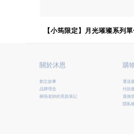
【小筠限定】月光璀璨系列單
關於沐恩
購
創立故事
運送
品牌理念
付款
柳燕老師的美肌筆記
退換
隱私