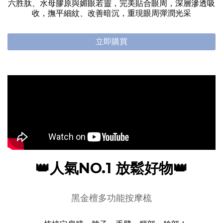
六胜肽、水母膠原與媚眼若靈，完美貼合眼周，深層滲透吸
收，撫平細紋、改善暗沉，重現眼周彈潤光采
立即購買
👑人氣NO.1 放鬆好物👑
黑金檀多功能按摩梳