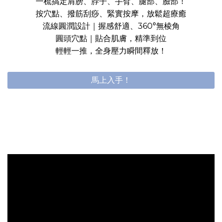
一梳搞定肩膀、脖子、手臂、腿部、臉部！
按穴點、撥筋刮痧、緊實按摩，放鬆超療癒
流線圓潤設計｜握感舒適、360°無棱角
圓頭穴點｜貼合肌膚，精準到位
輕輕一推，全身壓力瞬間釋放！
馬上入手！