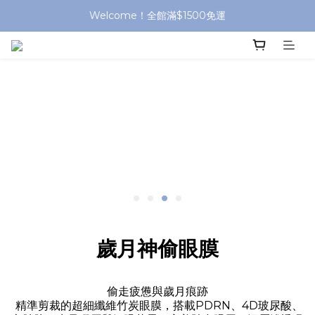
Welcome！全館滿$1500免運
歲月神偷眼膜
偷走疲憊與歲月痕跡
精準剪裁的超細纖維竹炭眼膜，搭載PDRN、4D玻尿酸、