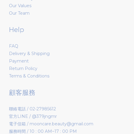
Our Values
Our Team
Help
FAQ
Delivery & Shipping
Payment
Return Policy
Terms & Conditions
顧客服務
聯絡電話 / 02-27985612
官方LINE / @379jngmr
電子信箱 / mooncare.beauty@gmail.com
服務時間 / 10 : 00 AM~17 : 00 PM