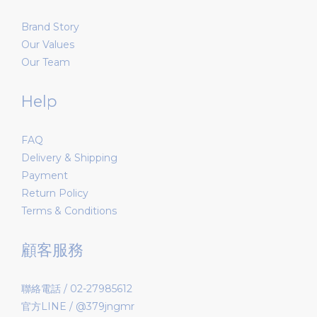
Brand Story
Our Values
Our Team
Help
FAQ
Delivery & Shipping
Payment
Return Policy
Terms & Conditions
顧客服務
聯絡電話 / 02-27985612
官方LINE / @379jngmr