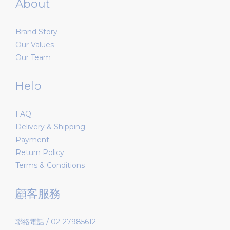
About
Brand Story
Our Values
Our Team
Help
FAQ
Delivery & Shipping
Payment
Return Policy
Terms & Conditions
顧客服務
聯絡電話 / 02-27985612